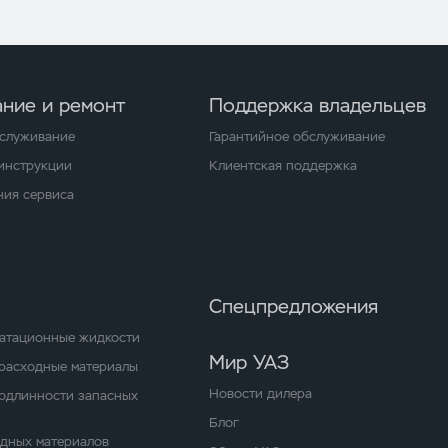
ние и ремонт
Поддержка владельцев
бслуживание
Гарантийное обслуживание
 инструкции
Клиентская поддержка
ия сервиса
Спецпредложения
уатационные жидкости
Мир УАЗ
расходные материалы
Новости дилера
одлинности запасных
Блог
одных материалов