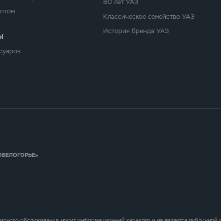
80 лет УАЗ
оптом
Классическое семейство УАЗ
История бренда УАЗ
ы
суаров
ВТОБЕЛОГОРЬЕ»
исного обслуживания, носит информационный характер и не является публичной оф